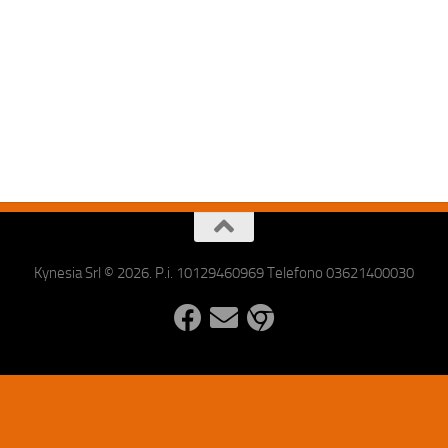
Kynesia Srl © 2026. P.i. 10129460969 Telefono 03621400030